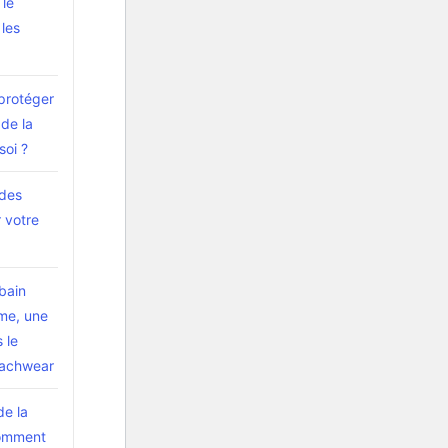
 le
les
protéger
de la
soi ?
 des
 votre
 bain
me, une
 le
achwear
de la
comment