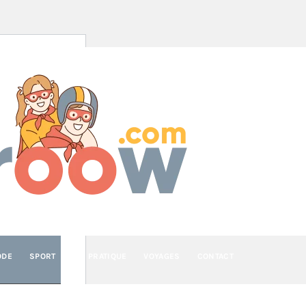
ROOW
 héros bien dans leur peau
ODE
SPORT
VIE PRATIQUE
VOYAGES
CONTACT