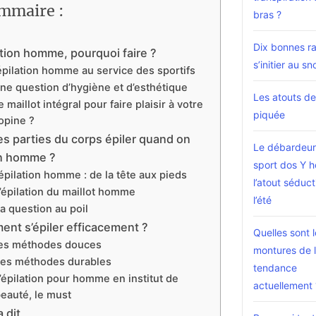
mmaire :
bras ?
Dix bonnes r
ation homme, pourquoi faire ?
s’initier au sn
épilation homme au service des sportifs
ne question d’hygiène et d’esthétique
Les atouts de 
e maillot intégral pour faire plaisir à votre
piquée
opine ?
es parties du corps épiler quand on
Le débardeur
n homme ?
sport dos Y 
’épilation homme : de la tête aux pieds
l’atout séduc
’épilation du maillot homme
l’été
a question au poil
nt s’épiler efficacement ?
Quelles sont 
es méthodes douces
montures de 
es méthodes durables
tendance
’épilation pour homme en institut de
actuellement 
eauté, le must
a dit