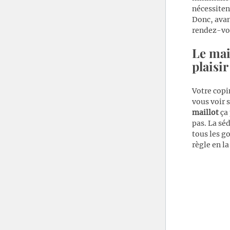
nécessitent
Donc, avan
rendez-vo
Le mai
plaisir
Votre copi
vous voir 
maillot
ça 
pas. La sé
tous les g
règle en l