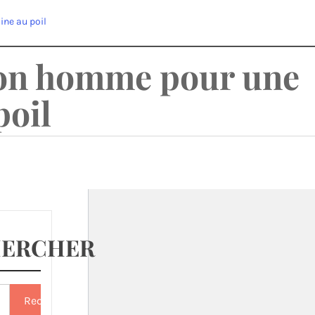
ine au poil
tion homme pour une
poil
HERCHER
r :