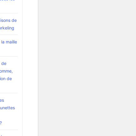
aisons de
orkeling
la maille
 de
homme,
tion de
les
lunettes
?