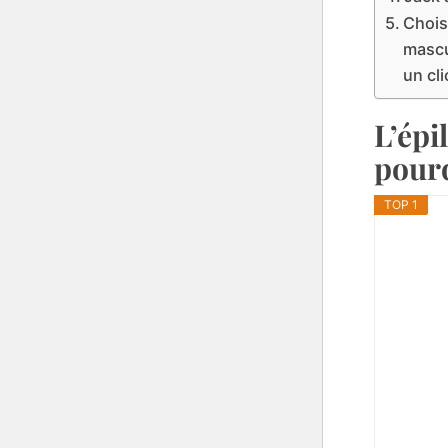
Chois
mascu
un cli
L’épi
pourq
TOP 1