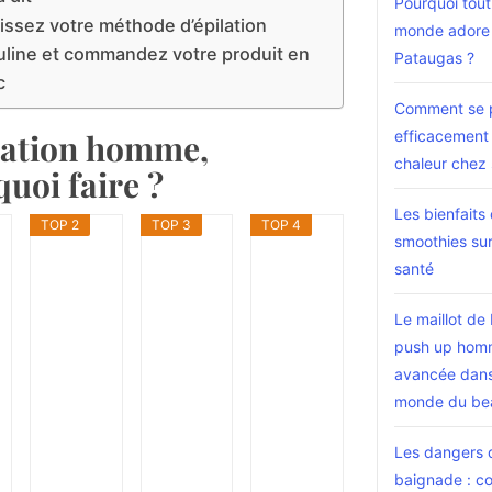
Pourquoi tout
issez votre méthode d’épilation
monde adore 
line et commandez votre produit en
Pataugas ?
c
Comment se 
efficacement 
lation homme,
chaleur chez 
uoi faire ?
Les bienfaits
TOP 2
TOP 3
TOP 4
smoothies sur
santé
Le maillot de
push up hom
avancée dans
monde du be
Les dangers 
baignade : 