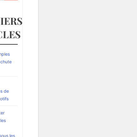
IERS
CLES
mples
a chute
es de
otifs
ter
les
sous les