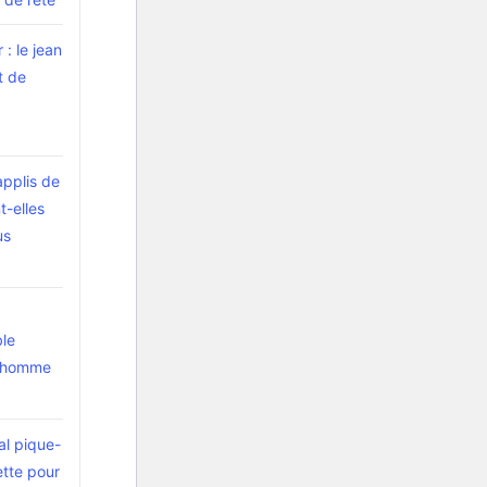
 : le jean
t de
x
applis de
t-elles
us
ble
l’homme
al pique-
ette pour