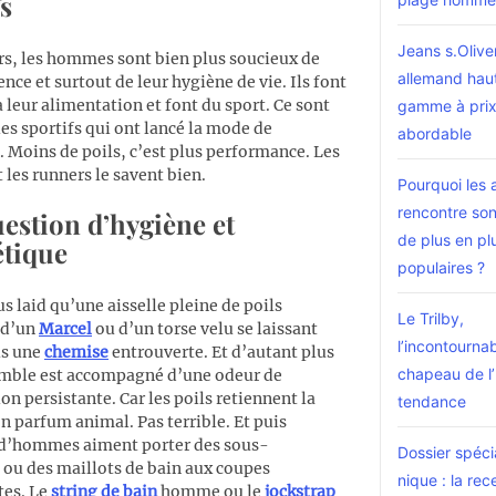
fs
Jeans s.Oliver
rs, les hommes sont bien plus soucieux de
allemand hau
nce et surtout de leur hygiène de vie. Ils font
à leur alimentation et font du sport. Ce sont
gamme à pri
les sportifs qui ont lancé la mode de
abordable
n. Moins de poils, c’est plus performance. Les
t les runners le savent bien.
Pourquoi les 
rencontre son
estion d’hygiène et
de plus en pl
étique
populaires ?
s laid qu’une aisselle pleine de poils
Le Trilby,
 d’un
Marcel
ou d’un torse velu se laissant
l’incontourna
us une
chemise
entrouverte. Et d’autant plus
chapeau de 
emble est accompagné d’une odeur de
on persistante. Car les poils retiennent la
tendance
on parfum animal. Pas terrible. Et puis
d’hommes aiment porter des sous-
Dossier spéci
ou des maillots de bain aux coupes
nique : la rec
tes. Le
string de bain
homme ou le
jockstrap