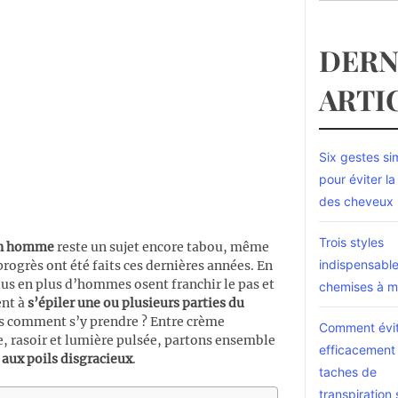
DERN
ARTI
Six gestes si
pour éviter l
des cheveux
Trois styles
on homme
reste un sujet encore tabou, même
indispensabl
progrès ont été faits ces dernières années. En
plus en plus d’hommes osent franchir le pas et
chemises à m
nt à
s’épiler une ou plusieurs parties du
is comment s’y prendre ? Entre crème
Comment évi
e, rasoir et lumière pulsée, partons ensemble
efficacement 
 aux poils disgracieux
.
taches de
transpiration 