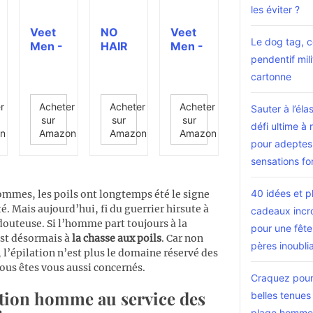
les éviter ?
Veet
NO
Veet
Le dog tag, 
Men -
HAIR
Men -
pendentif mili
Crèm
CREW
Crèm
e
Crèm
e
cartonne
Dépila
e
Dépila
toire
Dépila
toire
r
Acheter
Acheter
Acheter
Sauter à l’éla
Homm
toire
Homm
sur
sur
sur
défi ultime à 
e -
Intime
e -
n
Amazon
Amazon
Amazon
Epilati
Homm
Peaux
pour adeptes
on...
e
...
sensations fo
100...
40 idées et p
ommes, les poils ont longtemps été le signe
ité. Mais aujourd’hui, fi du guerrier hirsute à
cadeaux incr
douteuse. Si l’homme part toujours à la
pour une fête
est désormais à
la chasse aux poils
. Car non
pères inoubli
 l’épilation n’est plus le domaine réservé des
us êtes vous aussi concernés.
Craquez pour 
ation homme au service des
belles tenues
plage homme 