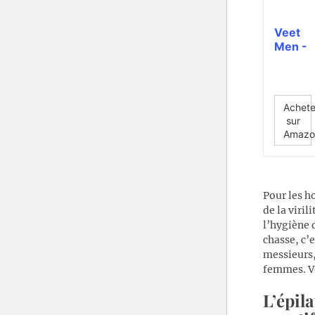
Veet
Men -
Kit
d’Épila
tion
Partie
Achete
s
sur
Intime
Amazo
s -...
Pour les h
de la viril
l’hygiène 
chasse, c’
messieurs,
femmes. Vo
L’épil