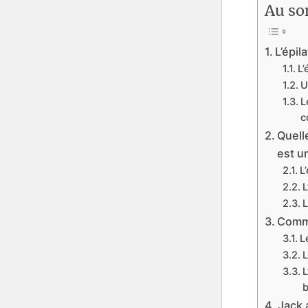
Au so
L’épil
L’
U
L
c
Quell
est u
L
L
L
Comme
L
L
L
b
Jack 