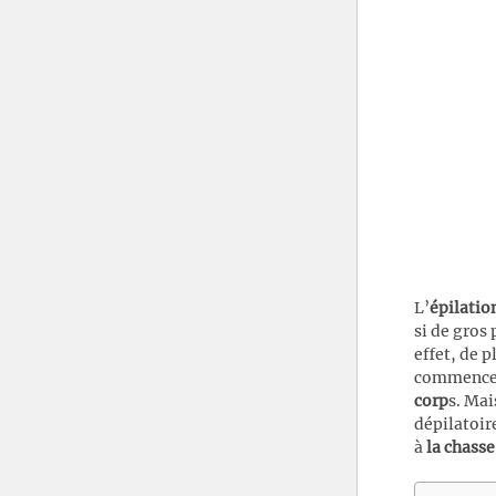
L’
épilati
si de gros 
effet, de 
commence
corp
s. Ma
dépilatoir
à
la chasse