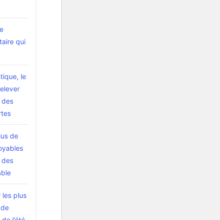
ce
taire qui
stique, le
relever
 des
rtes
lus de
oyables
 des
able
les plus
 de
de l’été