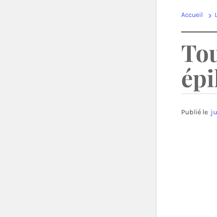
Accueil
Tou
épi
Publié le
ju