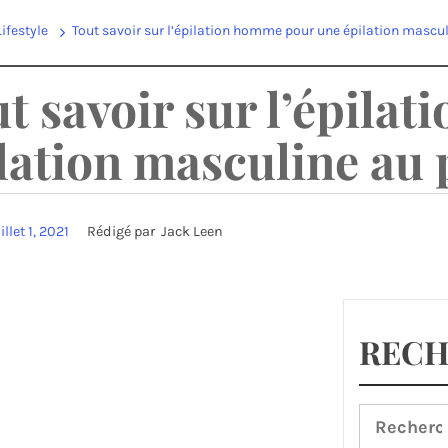
Lifestyle
Tout savoir sur l’épilation homme pour une épilation mascul
t savoir sur l’épila
lation masculine au 
illet 1, 2021
Rédigé par
Jack Leen
REC
Recherche