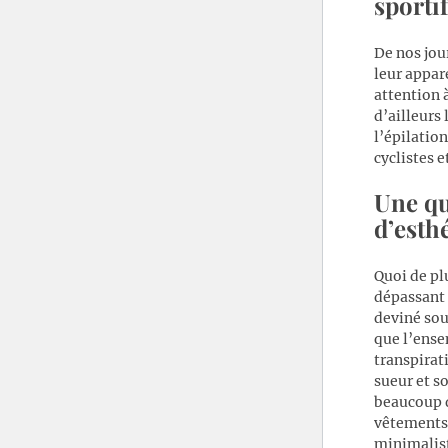
sporti
De nos jou
leur appare
attention 
d’ailleurs 
l’épilatio
cyclistes e
Une qu
d’esth
Quoi de plu
dépassant
deviné so
que l’ens
transpirati
sueur et s
beaucoup 
vêtements 
minimalis